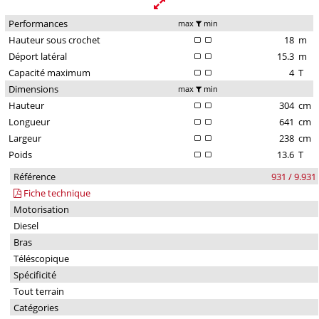
Performances
max
min
Hauteur sous crochet
18
m
Déport latéral
15.3
m
Capacité maximum
4
T
Dimensions
max
min
Hauteur
304
cm
Longueur
641
cm
Largeur
238
cm
Poids
13.6
T
Référence
931 / 9.931
Fiche technique
Motorisation
Diesel
Bras
Téléscopique
Spécificité
Tout terrain
Catégories