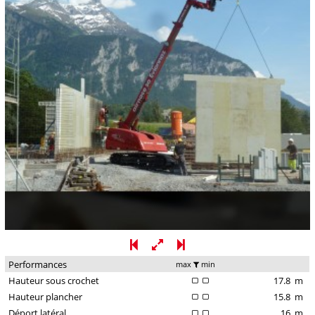
Performances
max
min
Hauteur sous crochet
17.8
m
Hauteur plancher
15.8
m
Déport latéral
16
m