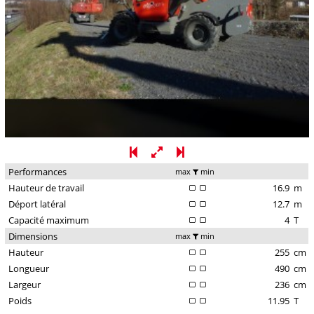
Performances
max
min
Hauteur de travail
16.9
m
Déport latéral
12.7
m
Capacité maximum
4
T
Dimensions
max
min
Hauteur
255
cm
Longueur
490
cm
Largeur
236
cm
Poids
11.95
T