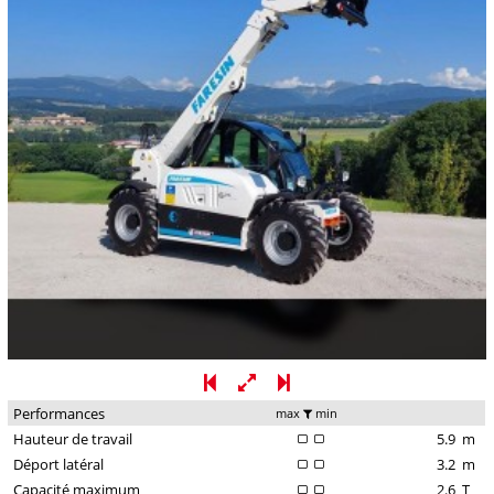
Performances
max
min
Hauteur de travail
5.9
m
Déport latéral
3.2
m
Capacité maximum
2.6
T