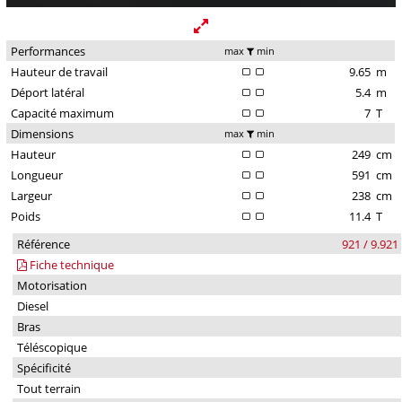
Performances
max
min
Hauteur de travail
9.65
m
Déport latéral
5.4
m
Capacité maximum
7
T
Dimensions
max
min
Hauteur
249
cm
Longueur
591
cm
Largeur
238
cm
Poids
11.4
T
Référence
921 / 9.921
Fiche technique
Motorisation
Diesel
Bras
Téléscopique
Spécificité
Tout terrain