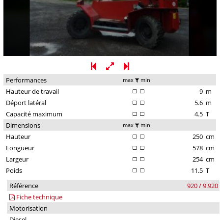
Performances
max
min
Hauteur de travail
9
m
Déport latéral
5.6
m
Capacité maximum
4.5
T
Dimensions
max
min
Hauteur
250
cm
Longueur
578
cm
Largeur
254
cm
Poids
11.5
T
Référence
920 / 9.920
Fiche technique
Motorisation
Diesel