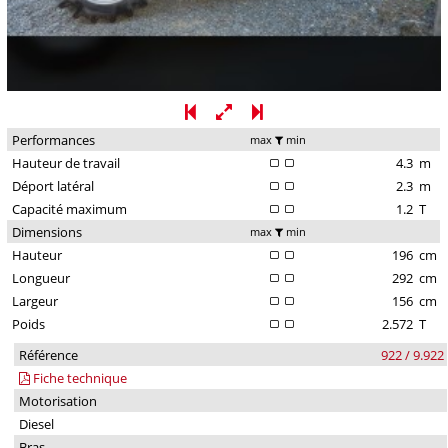
Performances
max
min
Hauteur de travail
4.3
m
Déport latéral
2.3
m
Capacité maximum
1.2
T
Dimensions
max
min
Hauteur
196
cm
Longueur
292
cm
Largeur
156
cm
Poids
2.572
T
Référence
922 / 9.922
Fiche technique
Motorisation
Diesel
Bras