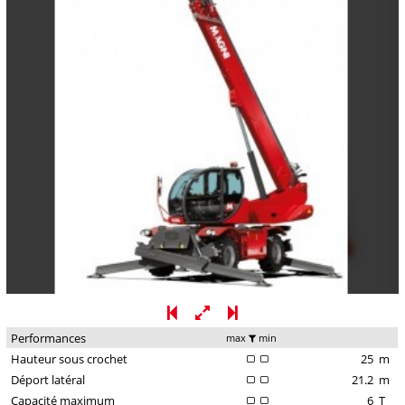
Performances
max
min
Hauteur sous crochet
25
m
Déport latéral
21.2
m
Capacité maximum
6
T