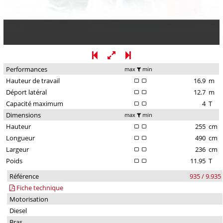
Performances
max
min
Hauteur de travail
16.9
m
Déport latéral
12.7
m
Capacité maximum
4
T
Dimensions
max
min
Hauteur
255
cm
Longueur
490
cm
Largeur
236
cm
Poids
11.95
T
Référence
935 / 9.935
Fiche technique
Motorisation
Diesel
Bras