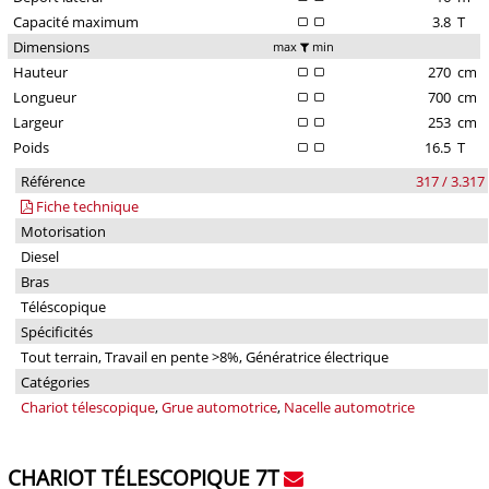
Capacité maximum
3.8
T
Dimensions
max
min
Hauteur
270
cm
Longueur
700
cm
Largeur
253
cm
Poids
16.5
T
Référence
317 / 3.317
Fiche technique
Motorisation
Diesel
Bras
Téléscopique
Spécificités
Tout terrain, Travail en pente >8%, Génératrice électrique
Catégories
Chariot télescopique
,
Grue automotrice
,
Nacelle automotrice
CHARIOT TÉLESCOPIQUE 7T