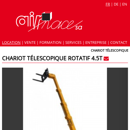
FR
|
DE
|
EN
LOCATION
|
VENTE
|
FORMATION
|
SERVICES
|
ENTREPRISE
|
CONTACT
CHARIOT TÉLESCOPIQUE
CHARIOT TÉLESCOPIQUE ROTATIF 4.5T