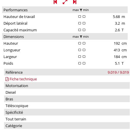
Performances
max
min
Hauteur de travail
5.68
m
Déport latéral
3.2
m
Capacité maximum
2.6
T
Dimensions
max
min
Hauteur
192
cm
Longueur
413
cm
Largeur
184
cm
Poids
5.1
T
Référence
9.019 / 9.019
Fiche technique
Motorisation
Diesel
Bras
Téléscopique
Spécificité
Tout terrain
Catégorie