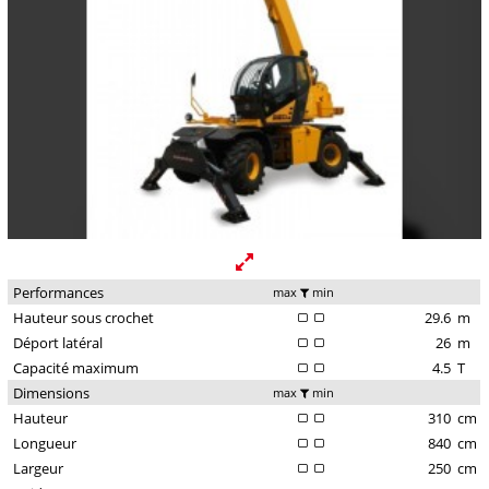
Performances
max
min
Hauteur sous crochet
29.6
m
Déport latéral
26
m
Capacité maximum
4.5
T
Dimensions
max
min
Hauteur
310
cm
Longueur
840
cm
Largeur
250
cm