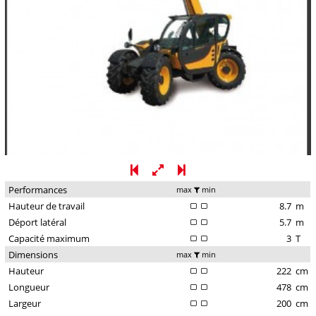
Performances
max
min
Hauteur de travail
8.7
m
Déport latéral
5.7
m
Capacité maximum
3
T
Dimensions
max
min
Hauteur
222
cm
Longueur
478
cm
Largeur
200
cm