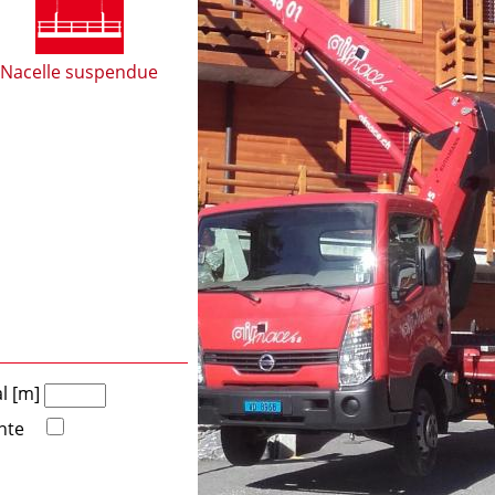
Nacelle suspendue
al [m]
nte