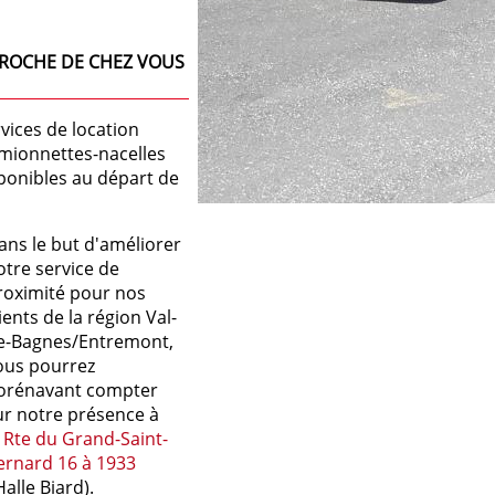
PROCHE DE CHEZ VOUS
ices de location
amionnettes-nacelles
ponibles au départ de
ans le but d'améliorer
otre service de
roximité pour nos
ients de la région Val-
e-Bagnes/Entremont,
ous pourrez
orénavant compter
ur notre présence à
a
Rte du Grand-Saint-
ernard 16 à 1933
Halle Biard).