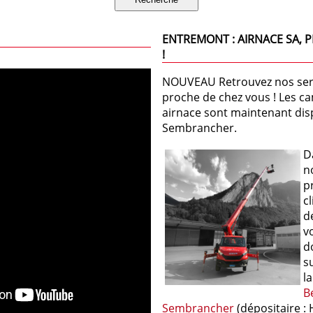
ENTREMONT : AIRNACE SA, 
!
NOUVEAU Retrouvez nos serv
proche de chez vous ! Les c
airnace sont maintenant dis
Sembrancher.
D
n
p
cl
d
v
d
s
l
B
Sembrancher
(dépositaire : 