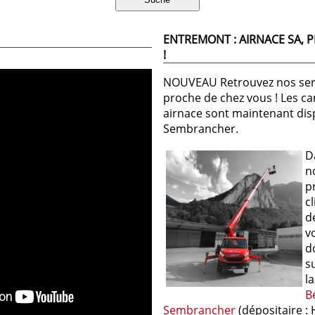
ENTREMONT : AIRNACE SA, 
!
NOUVEAU Retrouvez nos serv
proche de chez vous ! Les c
airnace sont maintenant dis
Sembrancher.
D
n
p
cl
d
v
d
s
l
B
Sembrancher
(dépositaire : 