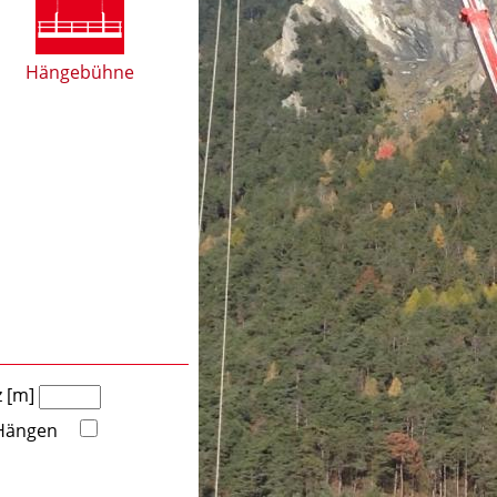
Hängebühne
z [m]
 Hängen