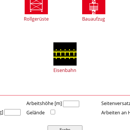
Rollgerüste
Bauaufzug
Eisenbahn
Arbeitshöhe [m]
Seitenversat
g]
Gelände
Arbeiten an