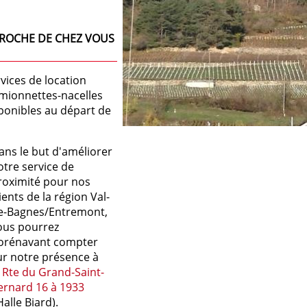
PROCHE DE CHEZ VOUS
ices de location
amionnettes-nacelles
ponibles au départ de
ans le but d'améliorer
otre service de
roximité pour nos
ients de la région Val-
e-Bagnes/Entremont,
ous pourrez
orénavant compter
ur notre présence à
a
Rte du Grand-Saint-
ernard 16 à 1933
Halle Biard).