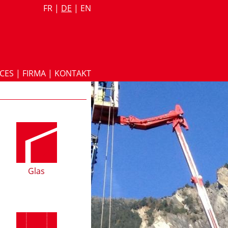
FR
|
DE
|
EN
ICES
|
FIRMA
|
KONTAKT
Glas