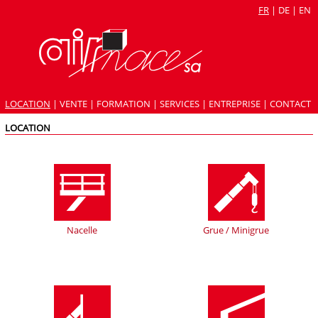
FR
|
DE
|
EN
LOCATION
|
VENTE
|
FORMATION
|
SERVICES
|
ENTREPRISE
|
CONTACT
LOCATION
Nacelle
Grue / Minigrue