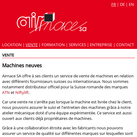
FR
|
DE
|
EN
LOCATION
|
VENTE
|
FORMATION
|
SERVICES
|
ENTREPRISE
|
CONTACT
VENTE
Machines neuves
Airnace SA offre à ses clients un service de vente de machines en relation
avec différents fournisseurs suisses ou internationaux. Nous sommes
notamment distributeur officiel pour la Suisse romande des marques
ATN
et
Niftylift
.
Car une vente ne s'arrête pas lorsque la machine est livrée chez le client,
nous pouvons assurer le suivi et l'entretien des machines grâce à notre
atelier mécanique doté d'une équipe expérimentée. Ce service est aussi
ouvert aux clients déjà propriétaires de machines.
Grâce à une collaboration étroite avec les fabricants nous pouvons
assurer un service de qualité sur différentes marques sur lesquelles sont