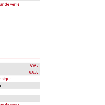
ur de verre
838 /
8.838
chnique
on
ur de verre