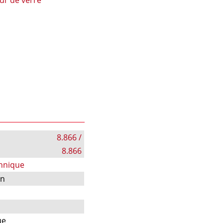
8.866 /
8.866
chnique
on
ue