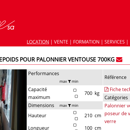
LOCATION
|
VENTE
|
FORMATION
|
SERVICES
|
EPOIDS POUR PALONNIER VENTOUSE 700KG
Performances
Référence
max
min
Capacité
Fiche te
700
kg
maximum
Catégories
Dimensions
Palonnier v
max
min
poseur de 
Hauteur
210
cm
verre
Longueur
100
cm