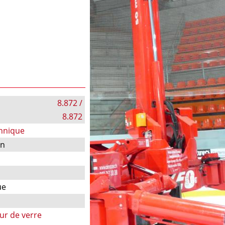
8.872 /
8.872
chnique
on
ue
ur de verre