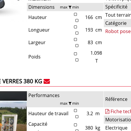
Spécificité
Dimensions
max
min
Tout terrai
Hauteur
166
cm
Catégorie
Longueur
193
cm
Robot pose
Largeur
83
cm
1.098
Poids
T
 VERRES 380 KG
Performances
Référence
max
min
Fiche te
Hauteur de travail
3.2
m
Motorisati
Capacité
380
kg
Electrique