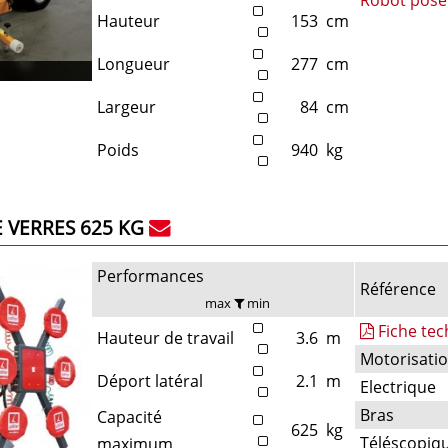
Hauteur
153
cm
Longueur
277
cm
Largeur
84
cm
Poids
940
kg
 VERRES 625 KG
Performances
Référence
max
min
Fiche te
Hauteur de travail
3.6
m
Motorisati
Déport latéral
2.1
m
Electrique
Bras
Capacité
625
kg
Téléscopiq
maximum