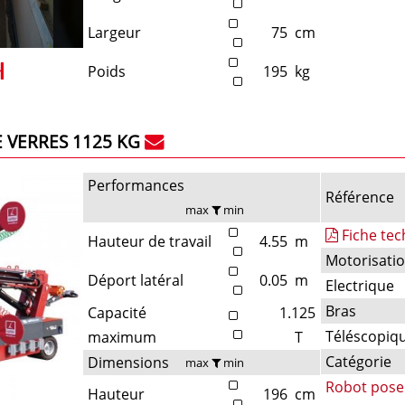
Largeur
75
cm
Poids
195
kg
 VERRES 1125 KG
Performances
Référence
max
min
Fiche te
Hauteur de travail
4.55
m
Motorisati
Déport latéral
0.05
m
Electrique
Bras
Capacité
1.125
Téléscopiq
maximum
T
Catégorie
Dimensions
max
min
Robot pose
Hauteur
196
cm