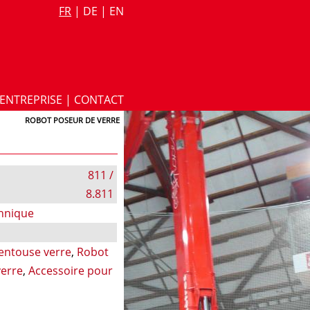
FR
|
DE
|
EN
ENTREPRISE
|
CONTACT
ROBOT POSEUR DE VERRE
811 /
8.811
chnique
entouse verre
,
Robot
verre
,
Accessoire pour