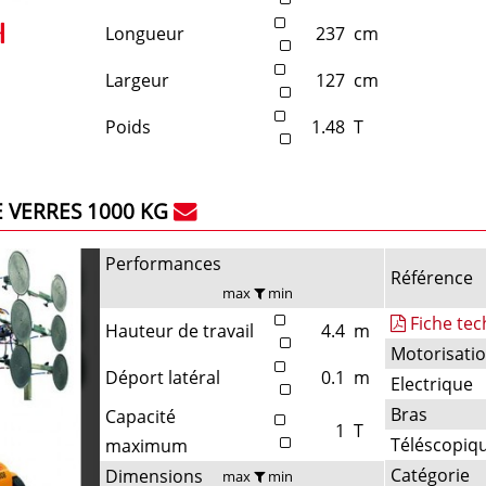
Longueur
237
cm
Largeur
127
cm
Poids
1.48
T
 VERRES 1000 KG
Performances
Référence
max
min
Fiche te
Hauteur de travail
4.4
m
Motorisati
Déport latéral
0.1
m
Electrique
Bras
Capacité
1
T
Téléscopiq
maximum
Catégorie
Dimensions
max
min