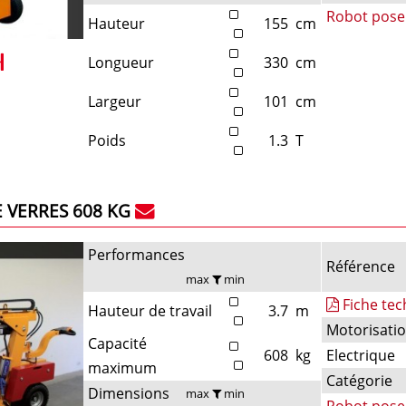
Robot pose
Hauteur
155
cm
Longueur
330
cm
Largeur
101
cm
Poids
1.3
T
 VERRES 608 KG
Performances
Référence
max
min
Fiche te
Hauteur de travail
3.7
m
Motorisati
Capacité
608
kg
Electrique
maximum
Catégorie
Dimensions
max
min
Robot pose