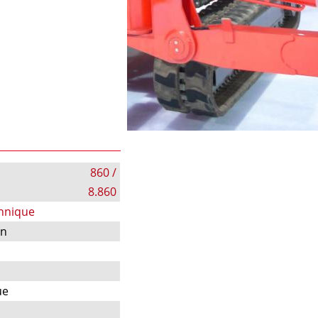
860 /
8.860
chnique
on
ue