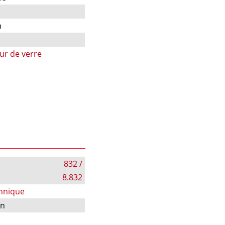
n
ur de verre
832 /
8.832
chnique
on