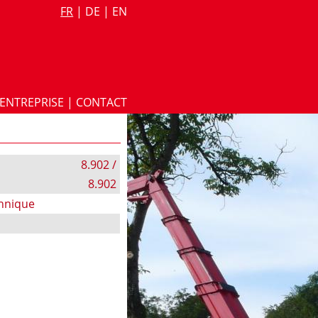
FR
|
DE
|
EN
ENTREPRISE
|
CONTACT
8.902 /
8.902
chnique