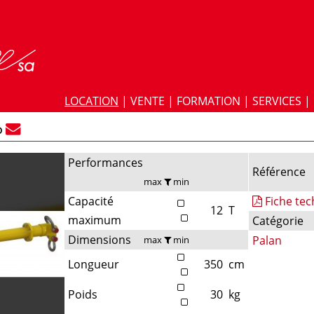
LOCATION
|
VENTE
|
FORMATION
|
SERVICES
|
O
Performances
Référence
max
min
Capacité
Fiche te
12
T
maximum
Catégorie
Dimensions
Palan
max
min
Longueur
350
cm
Poids
30
kg