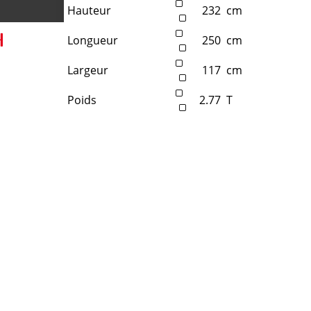
Hauteur
232
cm
Longueur
250
cm
Largeur
117
cm
Poids
2.77
T