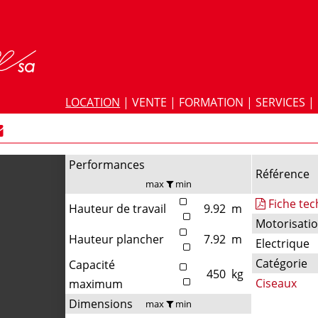
LOCATION
|
VENTE
|
FORMATION
|
SERVICES
|
Performances
Référence
max
min
Fiche te
Hauteur de travail
9.92
m
Motorisati
Hauteur plancher
7.92
m
Electrique
Catégorie
Capacité
450
kg
Ciseaux
maximum
Dimensions
max
min