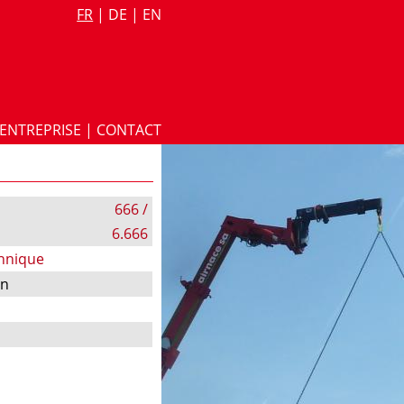
FR
|
DE
|
EN
ENTREPRISE
|
CONTACT
666 /
6.666
chnique
on