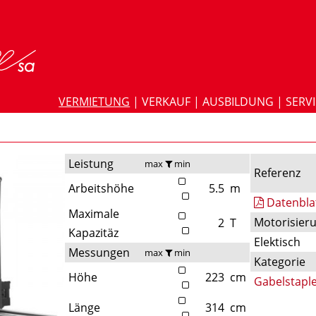
VERMIETUNG
|
VERKAUF
|
AUSBILDUNG
|
SERV
Leistung
max
min
Referenz
Arbeitshöhe
5.5
m
Datenbla
Maximale
Motorisier
2
T
Kapazitäz
Elektisch
Messungen
max
min
Kategorie
Höhe
223
cm
Gabelstapl
Länge
314
cm