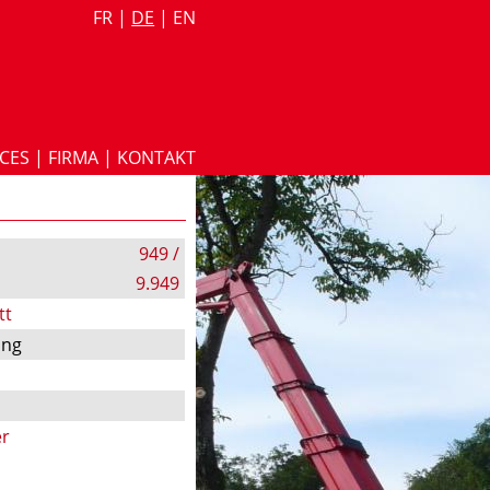
FR
|
DE
|
EN
ICES
|
FIRMA
|
KONTAKT
949 /
9.949
tt
ung
er