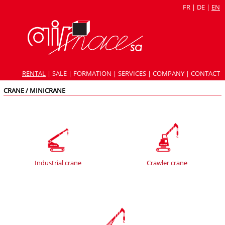
FR
|
DE
|
EN
RENTAL
|
SALE
|
FORMATION
|
SERVICES
|
COMPANY
|
CONTACT
CRANE / MINICRANE
Industrial crane
Crawler crane