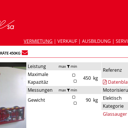
VERMIETUNG
|
VERKAUF
|
AUSBILDUNG
|
SERV
RÄTE 450KG
Leistung
max
min
Referenz
Maximale
450
kg
Kapazitäz
Datenbla
Messungen
Motorisier
max
min
Elektisch
Gewicht
90
kg
Kategorie
Glassauger