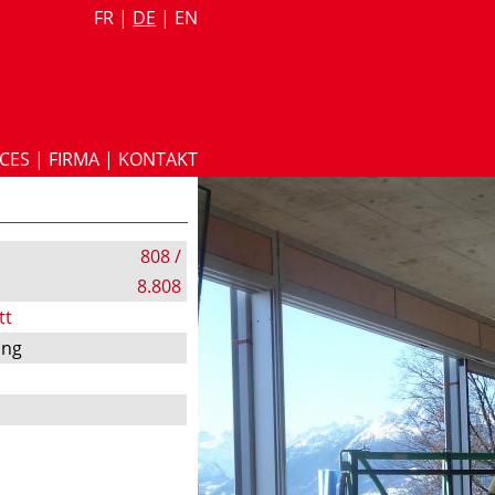
FR
|
DE
|
EN
ICES
|
FIRMA
|
KONTAKT
808 /
8.808
tt
ung