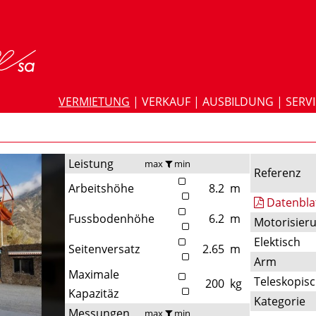
VERMIETUNG
|
VERKAUF
|
AUSBILDUNG
|
SERV
Leistung
max
min
Referenz
Arbeitshöhe
8.2
m
Datenbla
Fussbodenhöhe
6.2
m
Motorisier
Elektisch
Seitenversatz
2.65
m
Arm
Maximale
Teleskopis
200
kg
Kapazitäz
Kategorie
Messungen
max
min