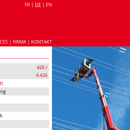
FR
|
DE
|
EN
ICES
|
FIRMA
|
KONTAKT
426 /
4.426
tt
ung
ch