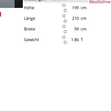
Mastbühne
Höhe
199
cm
Länge
210
cm
Breite
99
cm
Gewicht
1.86
T