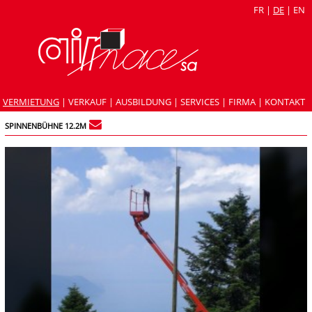
FR
|
DE
|
EN
VERMIETUNG
|
VERKAUF
|
AUSBILDUNG
|
SERVICES
|
FIRMA
|
KONTAKT
SPINNENBÜHNE 12.2M