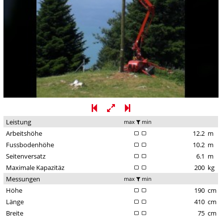
Leistung
max
min
Arbeitshöhe
12.2
m
Fussbodenhöhe
10.2
m
Seitenversatz
6.1
m
Maximale Kapazitäz
200
kg
Messungen
max
min
Höhe
190
cm
Länge
410
cm
Breite
75
cm